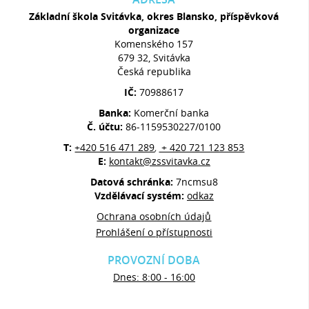
Základní škola Svitávka, okres Blansko, příspěvková
organizace
Komenského 157
679 32, Svitávka
Česká republika
IČ:
70988617
Banka:
Komerční banka
Č. účtu:
86-1159530227/0100
T:
+420 516 471 289
+ 420 721 123 853
,
E:
kontakt@zssvitavka.cz
Datová schránka:
7ncmsu8
Vzdělávací systém:
odkaz
Ochrana osobních údajů
Prohlášení o přístupnosti
PROVOZNÍ DOBA
Dnes: 8:00 - 16:00