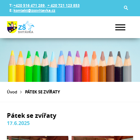
T:
+420 516 471 289
,
+ 420 721 123 853
E:
kontakt@zssvitavka.cz
Úvod
PÁTEK SE ZVÍŘATY
Pátek se zvířaty
17.6.2025