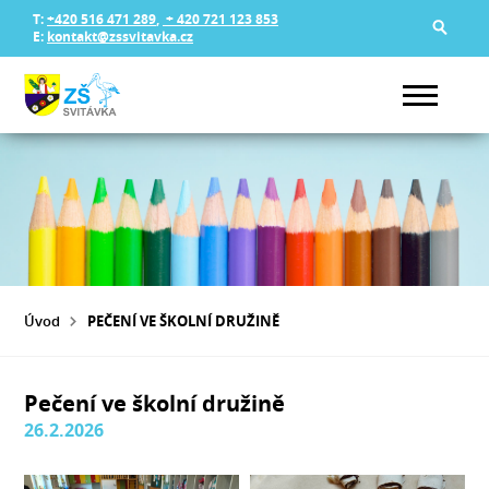
T:
+420 516 471 289
,
+ 420 721 123 853
E:
kontakt@zssvitavka.cz
Úvod
PEČENÍ VE ŠKOLNÍ DRUŽINĚ
Pečení ve školní družině
26.2.2026