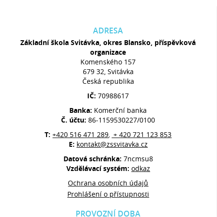
ADRESA
Základní škola Svitávka, okres Blansko, příspěvková
organizace
Komenského 157
679 32, Svitávka
Česká republika
IČ:
70988617
Banka:
Komerční banka
Č. účtu:
86-1159530227/0100
T:
+420 516 471 289
+ 420 721 123 853
,
E:
kontakt@zssvitavka.cz
Datová schránka:
7ncmsu8
Vzdělávací systém:
odkaz
Ochrana osobních údajů
Prohlášení o přístupnosti
PROVOZNÍ DOBA