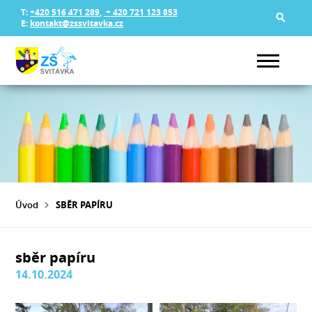
T:
+420 516 471 289
,
+ 420 721 123 853
E:
kontakt@zssvitavka.cz
Úvod
SBĚR PAPÍRU
sběr papíru
14.10.2024