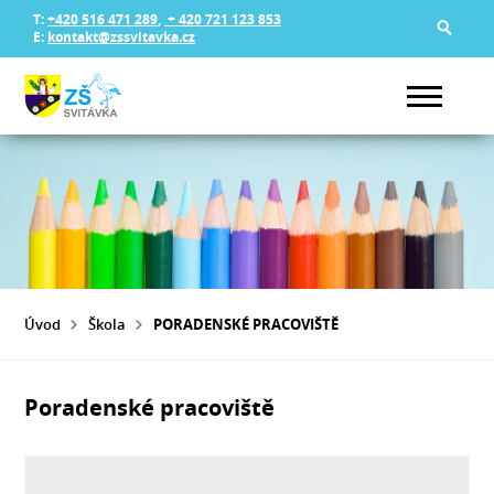
T:
+420 516 471 289
,
+ 420 721 123 853
E:
kontakt@zssvitavka.cz
Úvod
Škola
PORADENSKÉ PRACOVIŠTĚ
Poradenské pracoviště