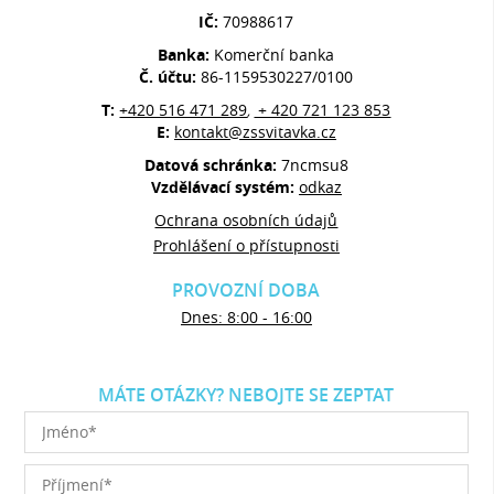
IČ:
70988617
Banka:
Komerční banka
Č. účtu:
86-1159530227/0100
T:
+420 516 471 289
+ 420 721 123 853
,
E:
kontakt@zssvitavka.cz
Datová schránka:
7ncmsu8
Vzdělávací systém:
odkaz
Ochrana osobních údajů
Prohlášení o přístupnosti
PROVOZNÍ DOBA
Dnes: 8:00 - 16:00
MÁTE OTÁZKY? NEBOJTE SE ZEPTAT