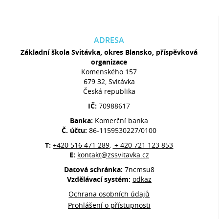
ADRESA
Základní škola Svitávka, okres Blansko, příspěvková
organizace
Komenského 157
679 32, Svitávka
Česká republika
IČ:
70988617
Banka:
Komerční banka
Č. účtu:
86-1159530227/0100
T:
+420 516 471 289
+ 420 721 123 853
,
E:
kontakt@zssvitavka.cz
Datová schránka:
7ncmsu8
Vzdělávací systém:
odkaz
Ochrana osobních údajů
Prohlášení o přístupnosti