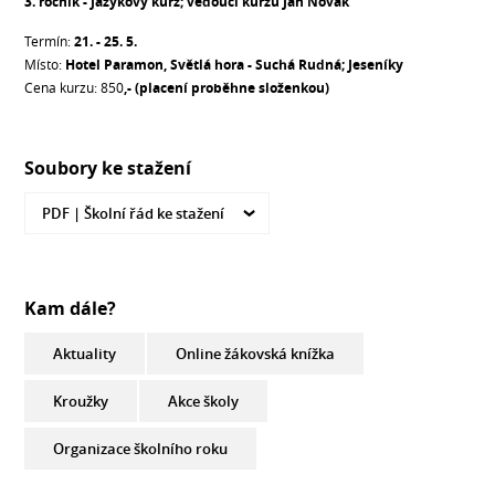
3. ročník - Jazykový kurz; vedoucí kurzu Jan Novák
Termín:
21. - 25. 5.
Místo:
Hotel Paramon, Světlá hora - Suchá Rudná; Jeseníky
Cena kurzu: 850
,- (placení proběhne složenkou)
Soubory ke stažení
PDF |
Školní řád ke stažení
Kam dále?
Aktuality
Online žákovská knížka
Kroužky
Akce školy
Organizace školního roku