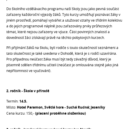
Do školního vzdělávacího programu naší školy jsou jako pevná součást
zařazeny každoroční výjezdy žáků. Tyto kurzy umožňují poznávat žáky v
jiném prostředí, pomáhají vytvářet a utužovat vztahy ve třídním kolektivu
a do jejich programové náplně jsou zařazovány prvky průřezových
témat, které nejsou zařazeny ve výuce. Část povinných znalostí a
dovedností žáci získávají právě na těchto pobytových kurzech.
Při přijímání žáků na školu, byli rodiče s touto skutečností seznámeni a
tato skutečnost je také uvedena v Dohodě, která je s rodiči uzavírána.
Pro případnou neúčast žáka musí být tedy závažný důvod, který je
písemně sdělen třídnímu učiteli (neúčast je omlouvána stejně jako jiná
nepřítomnost ve vyučování).
2. ročník - Škola v přírodě
Termín:
14.5.
Místo:
Hotel Paramon, Světlá hora - Suchá Rudná; Jeseníky
Cena kurzu: 150,-
(placení proběhne složenkou)