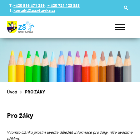
T:
+420 516 471 289
,
+ 420 721 123 853
E:
kontakt@zssvitavka.cz
Úvod
PRO ŽÁKY
Pro žáky
V tomto článku prosím uveďte důležité informace pro žáky, níže uvádíme
příklad.