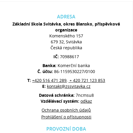
ADRESA
Základní škola Svitávka, okres Blansko, příspěvková
organizace
Komenského 157
679 32, Svitávka
Česká republika
IČ:
70988617
Banka:
Komerční banka
Č. účtu:
86-1159530227/0100
T:
+420 516 471 289
+ 420 721 123 853
,
E:
kontakt@zssvitavka.cz
Datová schránka:
7ncmsu8
Vzdělávací systém:
odkaz
Ochrana osobních údajů
Prohlášení o přístupnosti
PROVOZNÍ DOBA