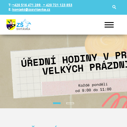
T:
+420 516 471 289
,
+ 420 721 123 853
E:
kontakt@zssvitavka.cz
Vítejte na stránkách Základní
školy Svitávka
KONTAKTUJTE NÁS