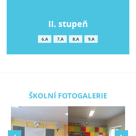
II. stupeň
6.A
7.A
8.A
9.A
ŠKOLNÍ FOTOGALERIE