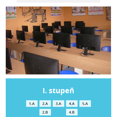
I. stupeň
1.A
2.A
3.A
4.A
5.A
2.B
4.B