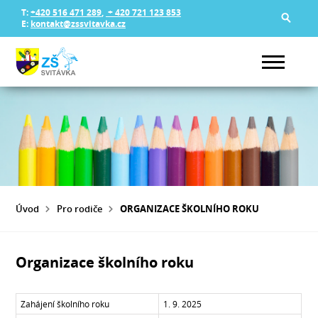
T:
+420 516 471 289
,
+ 420 721 123 853
E:
kontakt@zssvitavka.cz
Úvod
Pro rodiče
ORGANIZACE ŠKOLNÍHO ROKU
Organizace školního roku
Zahájení školního roku
1. 9. 2025