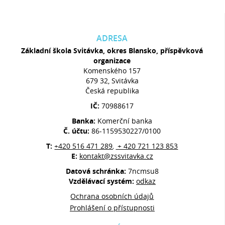
ADRESA
Základní škola Svitávka, okres Blansko, příspěvková
organizace
Komenského 157
679 32, Svitávka
Česká republika
IČ:
70988617
Banka:
Komerční banka
Č. účtu:
86-1159530227/0100
T:
+420 516 471 289
+ 420 721 123 853
,
E:
kontakt@zssvitavka.cz
Datová schránka:
7ncmsu8
Vzdělávací systém:
odkaz
Ochrana osobních údajů
Prohlášení o přístupnosti