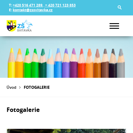
T:
+420 516 471 289
,
+ 420 721 123 853
E:
kontakt@zssvitavka.cz
Úvod
FOTOGALERIE
Fotogalerie