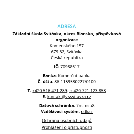
ADRESA
Základní škola Svitávka, okres Blansko, příspěvková
organizace
Komenského 157
679 32, Svitávka
Česká republika
IČ:
70988617
Banka:
Komerční banka
Č. účtu:
86-1159530227/0100
T:
+420 516 471 289
+ 420 721 123 853
,
E:
kontakt@zssvitavka.cz
Datová schránka:
7ncmsu8
Vzdělávací systém:
odkaz
Ochrana osobních údajů
Prohlášení o přístupnosti