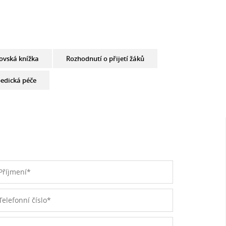
ovská knížka
Rozhodnutí o přijetí žáků
edická péče