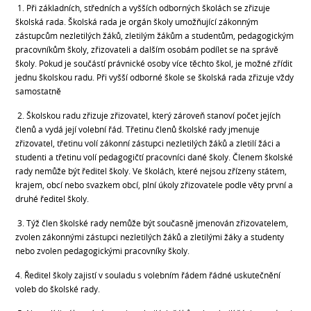
1. Při základních, středních a vyšších odborných školách se zřizuje
školská rada. Školská rada je orgán školy umožňující zákonným
zástupcům nezletilých žáků, zletilým žákům a studentům, pedagogickým
pracovníkům školy, zřizovateli a dalším osobám podílet se na správě
školy. Pokud je součástí právnické osoby více těchto škol, je možné zřídit
jednu školskou radu. Při vyšší odborné škole se školská rada zřizuje vždy
samostatně
2. Školskou radu zřizuje zřizovatel, který zároveň stanoví počet jejích
členů a vydá její volební řád. Třetinu členů školské rady jmenuje
zřizovatel, třetinu volí zákonní zástupci nezletilých žáků a zletilí žáci a
studenti a třetinu volí pedagogičtí pracovníci dané školy. Členem školské
rady nemůže být ředitel školy. Ve školách, které nejsou zřízeny státem,
krajem, obcí nebo svazkem obcí, plní úkoly zřizovatele podle věty první a
druhé ředitel školy.
3. Týž člen školské rady nemůže být současně jmenován zřizovatelem,
zvolen zákonnými zástupci nezletilých žáků a zletilými žáky a studenty
nebo zvolen pedagogickými pracovníky školy.
4. Ředitel školy zajistí v souladu s volebním řádem řádné uskutečnění
voleb do školské rady.