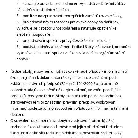
schvaluje pravidla pro hodnocení výsledků vzdělávání žáků v
základních a středních školách,
podílí se na zpracování koncepčních záměrů rozvoje školy,
projednává návrh rozpočtu právnické osoby na další rok,
vyjadřuje se k rozboru hospodaření a navrhuje opatření ke
zlepšení hospodaření,
projednává inspekční zprávy České školní inspekce,
podává podněty a oznámení řediteli školy, zřizovateli, orgánům
vykonávajícím státní správu ve školství a dalším orgánům státní
správy.
Ř
editel školy je povinen umožnit školské radě přístup k informacím o
škole, zejména k dokumentaci školy. Informace chráněné podle
zvláštních právních předpisů (Zákon č. 101/2000 Sb., o ochraně
osobních údajů a o změně některých zákonů, ve znění pozdějších
předpisů) poskytne ředitel školy školské radě pouze za podmínek
stanovených těmito zvláštními právními předpisy. Poskytování
informací podle zákona o svobodném přístupu k informacím tím není
dotčeno.
O schválení dokumentů uvedených v odstavci 1 písm. b) až d)
rozhodne školská rada do 1 měsíce od jejich předložení ředitelem
školy. Pokud školská rada tento dokument neschválí, ředitel školy