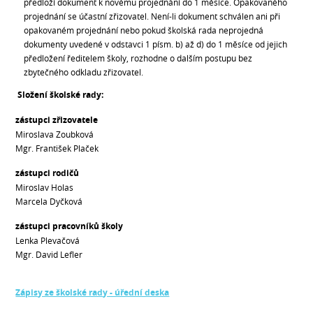
předloží dokument k novému projednání do 1 měsíce. Opakovaného
projednání se účastní zřizovatel. Není-li dokument schválen ani při
opakovaném projednání nebo pokud školská rada neprojedná
dokumenty uvedené v odstavci 1 písm. b) až d) do 1 měsíce od jejich
předložení ředitelem školy, rozhodne o dalším postupu bez
zbytečného odkladu zřizovatel.
Složení školské rady:
zástupci zřizovatele
Miroslava Zoubková
Mgr. František Plaček
zástupci rodičů
Miroslav Holas
Marcela Dyčková
zástupci pracovníků školy
Lenka Plevačová
Mgr. David Lefler
Zápisy ze školské rady - úřední deska