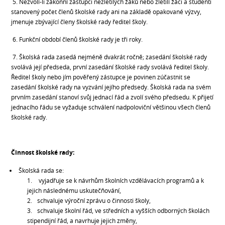
5. Nezvolí-li zákonní zástupci nezletilých žáků nebo zletilí žáci a studenti
stanovený počet členů školské rady ani na základě opakované výzvy,
jmenuje zbývající členy školské rady ředitel školy.
6. Funkční období členů školské rady je tři roky.
7. Školská rada zasedá nejméně dvakrát ročně; zasedání školské rady
svolává její předseda, první zasedání školské rady svolává ředitel školy.
Ředitel školy nebo jím pověřený zástupce je povinen zúčastnit se
zasedání školské rady na vyzvání jejího předsedy. Školská rada na svém
prvním zasedání stanoví svůj jednací řád a zvolí svého předsedu. K přijetí
jednacího řádu se vyžaduje schválení nadpoloviční většinou všech členů
školské rady.
Činnost školské rady:
Školská rada se:
vyjadřuje se k návrhům školních vzdělávacích programů a k
jejich následnému uskutečňování,
schvaluje výroční zprávu o činnosti školy,
schvaluje školní řád, ve středních a vyšších odborných školách
stipendijní řád, a navrhuje jejich změny,