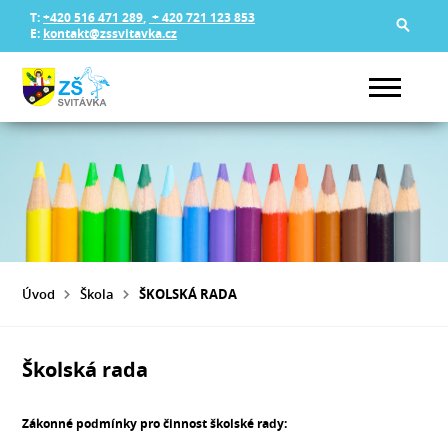
T:
+420 516 471 289
,
+ 420 721 123 853
E:
kontakt@zssvitavka.cz
Úvod
Škola
ŠKOLSKÁ RADA
Školská rada
Zákonné podmínky pro činnost školské rady: