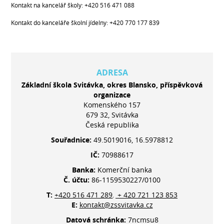
Kontakt na kancelář školy: +420 516 471 088
Kontakt do kanceláře školní jídelny: +420 770 177 839
ADRESA
Základní škola Svitávka, okres Blansko, příspěvková
organizace
Komenského 157
679 32, Svitávka
Česká republika
Souřadnice:
49.5019016, 16.5978812
IČ:
70988617
Banka:
Komerční banka
Č. účtu:
86-1159530227/0100
T:
+420 516 471 289
+ 420 721 123 853
,
E:
kontakt@zssvitavka.cz
Datová schránka:
7ncmsu8