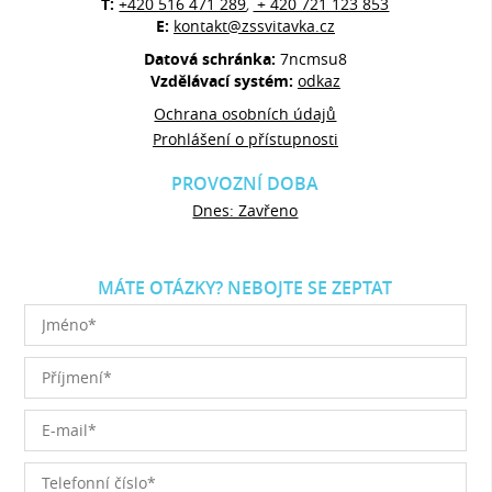
T:
+420 516 471 289
+ 420 721 123 853
,
E:
kontakt@zssvitavka.cz
Datová schránka:
7ncmsu8
Vzdělávací systém:
odkaz
Ochrana osobních údajů
Prohlášení o přístupnosti
PROVOZNÍ DOBA
Dnes: Zavřeno
MÁTE OTÁZKY? NEBOJTE SE ZEPTAT