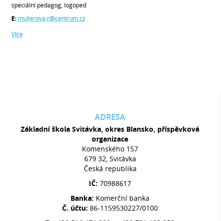
speciální pedagog, logoped
E:
mullerova.r@centrum.cz
Více
ADRESA
Základní škola Svitávka, okres Blansko, příspěvková
organizace
Komenského 157
679 32, Svitávka
Česká republika
IČ:
70988617
Banka:
Komerční banka
Č. účtu:
86-1159530227/0100