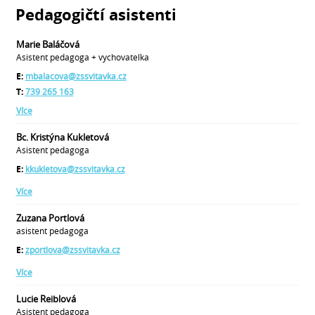
Pedagogičtí asistenti
Marie Baláčová
Asistent pedagoga + vychovatelka
E:
mbalacova@zssvitavka.cz
T:
739 265 163
Více
Bc. Kristýna Kukletová
Asistent pedagoga
E:
kkukletova@zssvitavka.cz
Více
Zuzana Portlová
asistent pedagoga
E:
zportlova@zssvitavka.cz
Více
Lucie Reiblová
Asistent pedagoga