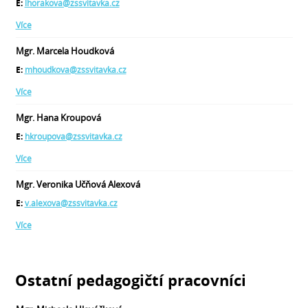
E:
lhorakova@zssvitavka.cz
Více
Mgr. Marcela Houdková
E:
mhoudkova@zssvitavka.cz
Více
Mgr. Hana Kroupová
E:
hkroupova@zssvitavka.cz
Více
Mgr. Veronika Učňová Alexová
E:
v.alexova@zssvitavka.cz
Více
Ostatní pedagogičtí pracovníci