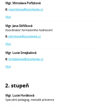
Mgr. Miroslava Pořízková
E:
mporizkova@zssvitavka.cz
Více
Mgr. Jana Skřičková
Koordinátor formativního hodnocení
E:
jskrickova@zssvitavka.cz
Více
Mgr. Lucie Smejkalová
E:
lsmejkalova@zssvitavka.cz
Více
2. stupeň
Mgr. Lucie Horáková
Speciální pedagog, metodik prevence