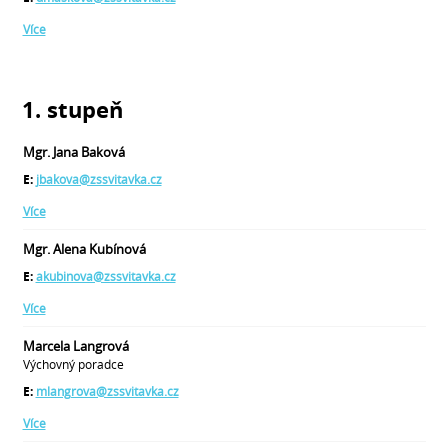
Více
1. stupeň
Mgr. Jana Baková
E:
jbakova@zssvitavka.cz
Více
Mgr. Alena Kubínová
E:
akubinova@zssvitavka.cz
Více
Marcela Langrová
Výchovný poradce
E:
mlangrova@zssvitavka.cz
Více