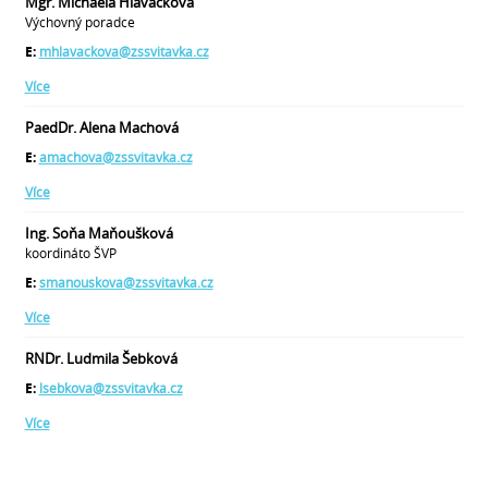
Mgr. Michaela Hlaváčková
Výchovný poradce
E:
mhlavackova@zssvitavka.cz
Více
PaedDr. Alena Machová
E:
amachova@zssvitavka.cz
Více
Ing. Soňa Maňoušková
koordináto ŠVP
E:
smanouskova@zssvitavka.cz
Více
RNDr. Ludmila Šebková
E:
lsebkova@zssvitavka.cz
Více