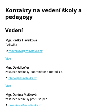
Kontakty na vedení školy a
pedagogy
Vedení
Mgr. Radka Havelková
ředitelka
E:
rhavelkova@zssvitavka.cz
Více
Mgr. David Lefler
zástupce ředitelky, koordinátor a metodik ICT
E:
dlefler@zssvitavka.cz
Více
Mgr. Daniela Mašková
zástupce ředitelky pro 1. stupeň
E:
dmaskova@zssvitavka.cz