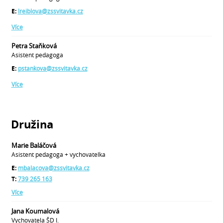
E:
lreiblova@zssvitavka.cz
Více
Petra Staňková
Asistent pedagoga
E:
pstankova@zssvitavka.cz
Více
Družina
Marie Baláčová
Asistent pedagoga + vychovatelka
E:
mbalacova@zssvitavka.cz
T:
739 265 163
Více
Jana Koumalová
Vychovatela ŠD I.