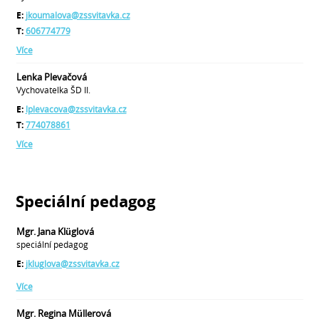
E:
jkoumalova@zssvitavka.cz
T:
606774779
Více
Lenka Plevačová
Vychovatelka ŠD II.
E:
lplevacova@zssvitavka.cz
T:
774078861
Více
Speciální pedagog
Mgr. Jana Klüglová
speciální pedagog
E:
jkluglova@zssvitavka.cz
Více
Mgr. Regina Müllerová