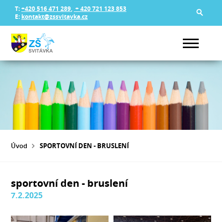
T:
+420 516 471 289
,
+ 420 721 123 853
E:
kontakt@zssvitavka.cz
Úvod
SPORTOVNÍ DEN - BRUSLENÍ
sportovní den - bruslení
7.2.2025