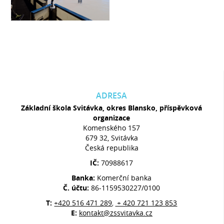
ADRESA
Základní škola Svitávka, okres Blansko, příspěvková
organizace
Komenského 157
679 32, Svitávka
Česká republika
IČ:
70988617
Banka:
Komerční banka
Č. účtu:
86-1159530227/0100
T:
+420 516 471 289
+ 420 721 123 853
,
E:
kontakt@zssvitavka.cz