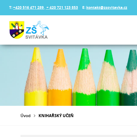
T:
+420 516 471 289
,
+ 420 721 123 853
E:
kontakt@zssvitavka.cz
Úvod
KNIHAŘSKÝ UČEŇ