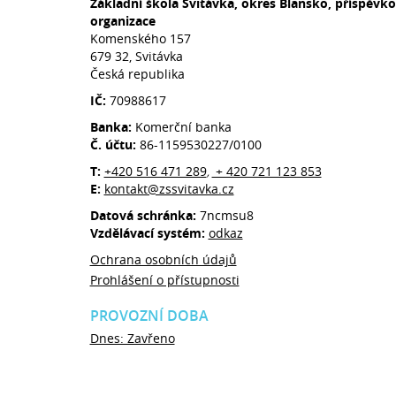
Základní škola Svitávka, okres Blansko, příspěvk
organizace
Komenského 157
679 32, Svitávka
Česká republika
IČ:
70988617
Banka:
Komerční banka
Č. účtu:
86-1159530227/0100
T:
+420 516 471 289
+ 420 721 123 853
,
E:
kontakt@zssvitavka.cz
Datová schránka:
7ncmsu8
Vzdělávací systém:
odkaz
Ochrana osobních údajů
Prohlášení o přístupnosti
PROVOZNÍ DOBA
Dnes: Zavřeno