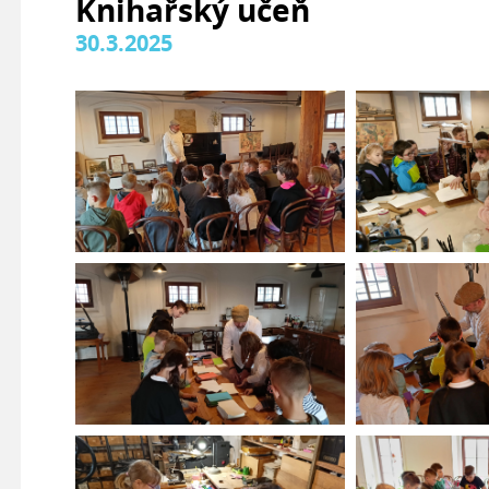
Knihařský učeň
30.3.2025