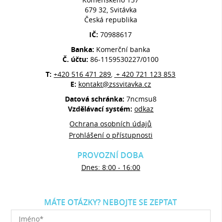
679 32, Svitávka
Česká republika
IČ:
70988617
Banka:
Komerční banka
Č. účtu:
86-1159530227/0100
T:
+420 516 471 289
+ 420 721 123 853
,
E:
kontakt@zssvitavka.cz
Datová schránka:
7ncmsu8
Vzdělávací systém:
odkaz
Ochrana osobních údajů
Prohlášení o přístupnosti
PROVOZNÍ DOBA
Dnes: 8:00 - 16:00
MÁTE OTÁZKY? NEBOJTE SE ZEPTAT