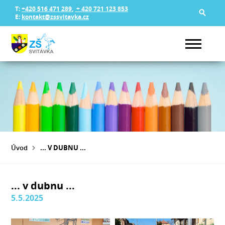
T:
+420 516 471 289
,
+ 420 721 123 853
E:
kontakt@zssvitavka.cz
Úvod
... V DUBNU ...
... v dubnu ...
5.5.2025