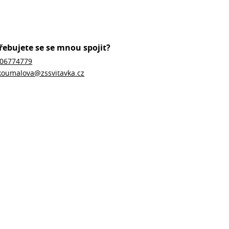
řebujete se se mnou spojit?
06774779
koumalova@zssvitavka.cz