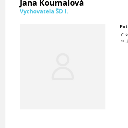
Jana Koumalová
Vychovatela ŠD I.
Pot
6
j