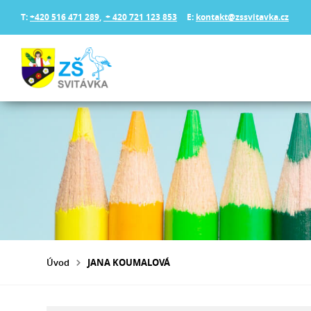
T:
+420 516 471 289
,
+ 420 721 123 853
E:
kontakt@zssvitavka.cz
Úvod
JANA KOUMALOVÁ