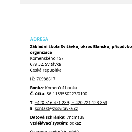
ADRESA
Základní škola Svitávka, okres Blansko, příspěvk
organizace
Komenského 157
679 32, Svitávka
Česká republika
IČ:
70988617
Banka:
Komerční banka
Č. účtu:
86-1159530227/0100
T:
+420 516 471 289
+ 420 721 123 853
,
E:
kontakt@zssvitavka.cz
Datová schránka:
7ncmsu8
Vzdělávací systém:
odkaz
Ochrana osobních údajů