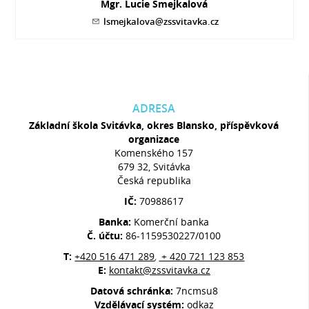
Mgr. Lucie Smejkalová
lsmejkalova@zssvitavka.cz
ADRESA
Základní škola Svitávka, okres Blansko, příspěvková
organizace
Komenského 157
679 32, Svitávka
Česká republika
IČ:
70988617
Banka:
Komerční banka
Č. účtu:
86-1159530227/0100
T:
+420 516 471 289
+ 420 721 123 853
,
E:
kontakt@zssvitavka.cz
Datová schránka:
7ncmsu8
Vzdělávací systém:
odkaz