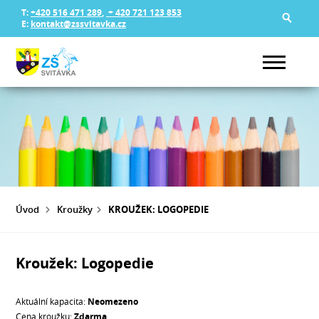
T:
+420 516 471 289
,
+ 420 721 123 853
E:
kontakt@zssvitavka.cz
Úvod
Kroužky
KROUŽEK: LOGOPEDIE
Kroužek: Logopedie
Aktuální kapacita:
Neomezeno
Cena kroužku:
Zdarma