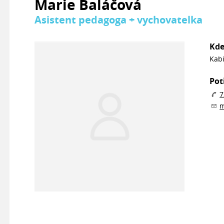
Marie Baláčová
Asistent pedagoga + vychovatelka
Kde
Kabi
Pot
7
m