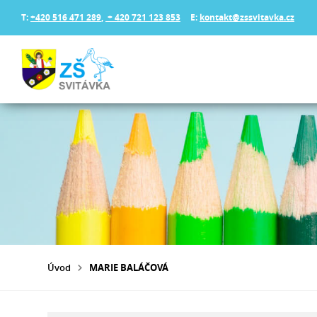
T:
+420 516 471 289
,
+ 420 721 123 853
E:
kontakt@zssvitavka.cz
Úvod
MARIE BALÁČOVÁ