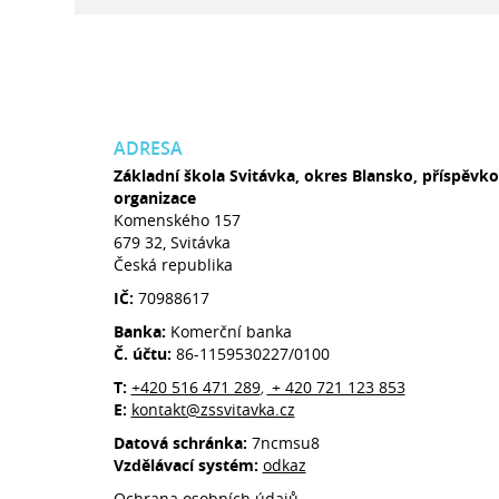
ADRESA
Základní škola Svitávka, okres Blansko, příspěvk
organizace
Komenského 157
679 32, Svitávka
Česká republika
IČ:
70988617
Banka:
Komerční banka
Č. účtu:
86-1159530227/0100
T:
+420 516 471 289
+ 420 721 123 853
,
E:
kontakt@zssvitavka.cz
Datová schránka:
7ncmsu8
Vzdělávací systém:
odkaz
Ochrana osobních údajů