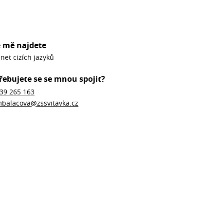
 mě najdete
net cizích jazyků
řebujete se se mnou spojit?
39 265 163
balacova@zssvitavka.cz