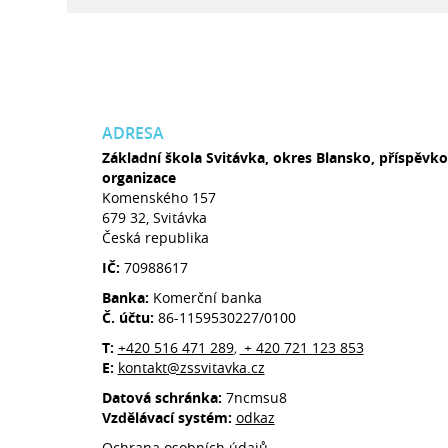
ADRESA
Základní škola Svitávka, okres Blansko, příspěvk
organizace
Komenského 157
679 32, Svitávka
Česká republika
IČ:
70988617
Banka:
Komerční banka
Č. účtu:
86-1159530227/0100
T:
+420 516 471 289
+ 420 721 123 853
,
E:
kontakt@zssvitavka.cz
Datová schránka:
7ncmsu8
Vzdělávací systém:
odkaz
Ochrana osobních údajů