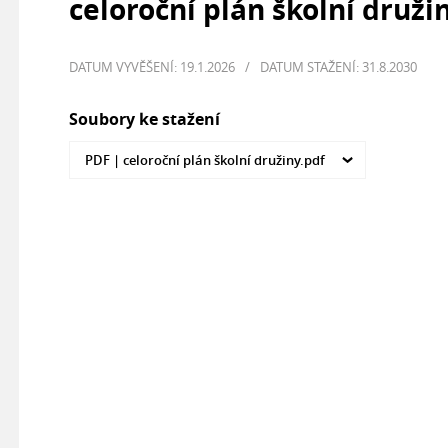
celoroční plán školní druži
DATUM VYVĚŠENÍ: 19.1.2026
/
DATUM STAŽENÍ: 31.8.2030
Soubory ke stažení
PDF |
celoroční plán školní družiny.pdf