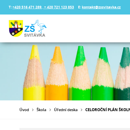
T:
+420 516 471 289
,
+ 420 721 123 853
E:
kontakt@zssvitavka.cz
Úvod
Škola
Úřední deska
CELOROČNÍ PLÁN ŠKOL