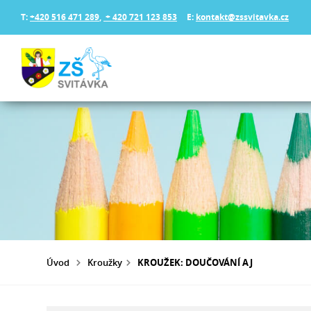
T:
+420 516 471 289
,
+ 420 721 123 853
E:
kontakt@zssvitavka.cz
Úvod
Kroužky
KROUŽEK: DOUČOVÁNÍ AJ