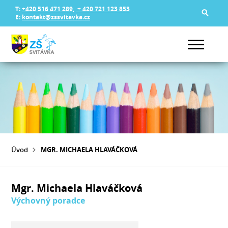
T:
+420 516 471 289
,
+ 420 721 123 853
E:
kontakt@zssvitavka.cz
Úvod
MGR. MICHAELA HLAVÁČKOVÁ
Mgr. Michaela Hlaváčková
Výchovný poradce