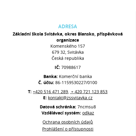
ADRESA
Základní škola Svitávka, okres Blansko, příspěvková
organizace
Komenského 157
679 32, Svitávka
Česká republika
IČ:
70988617
Banka:
Komerční banka
Č. účtu:
86-1159530227/0100
T:
+420 516 471 289
+ 420 721 123 853
,
E:
kontakt@zssvitavka.cz
Datová schránka:
7ncmsu8
Vzdělávací systém:
odkaz
Ochrana osobních údajů
Prohlášení o přístupnosti