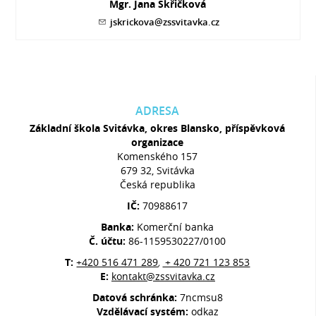
Mgr. Jana Skřičková
jskrickova@zssvitavka.cz
ADRESA
Základní škola Svitávka, okres Blansko, příspěvková
organizace
Komenského 157
679 32, Svitávka
Česká republika
IČ:
70988617
Banka:
Komerční banka
Č. účtu:
86-1159530227/0100
T:
+420 516 471 289
+ 420 721 123 853
,
E:
kontakt@zssvitavka.cz
Datová schránka:
7ncmsu8
Vzdělávací systém:
odkaz