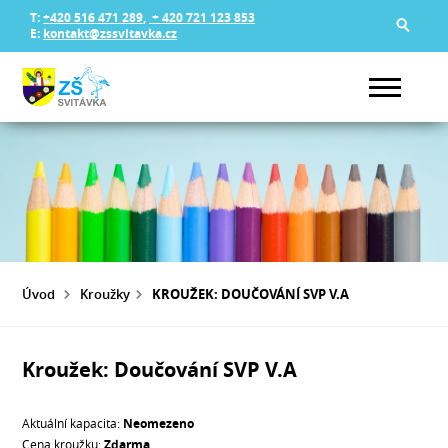
T:
+420 516 471 289
,
+ 420 721 123 853
E:
kontakt@zssvitavka.cz
Úvod
Kroužky
KROUŽEK: DOUČOVÁNÍ SVP V.A
Kroužek: Doučování SVP V.A
Aktuální kapacita:
Neomezeno
Cena kroužku:
Zdarma