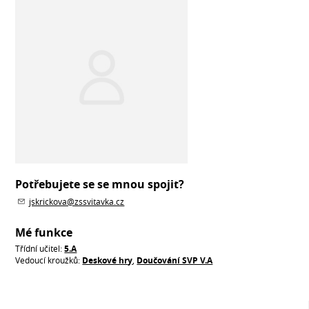
Potřebujete se se mnou spojit?
jskrickova@zssvitavka.cz
Mé funkce
Třídní učitel:
5.A
Vedoucí kroužků:
Deskové hry
,
Doučování SVP V.A