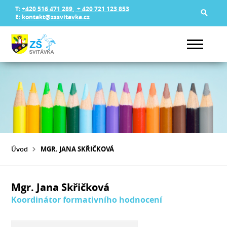
T:
+420 516 471 289
,
+ 420 721 123 853
E:
kontakt@zssvitavka.cz
Úvod
MGR. JANA SKŘIČKOVÁ
Mgr. Jana Skřičková
Koordinátor formativního hodnocení