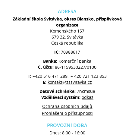
ADRESA
Základní škola Svitávka, okres Blansko, příspěvková
organizace
Komenského 157
679 32, Svitávka
Česká republika
IČ:
70988617
Banka:
Komerční banka
Č. účtu:
86-1159530227/0100
T:
+420 516 471 289
+ 420 721 123 853
,
E:
kontakt@zssvitavka.cz
Datová schránka:
7ncmsu8
Vzdělávací systém:
odkaz
Ochrana osobních údajů
Prohlášení o přístupnosti
PROVOZNÍ DOBA
Dnes: 8:00 - 16:00