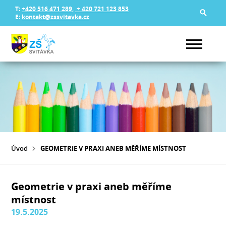
T:
+420 516 471 289
,
+ 420 721 123 853
E:
kontakt@zssvitavka.cz
Úvod
GEOMETRIE V PRAXI ANEB MĚŘÍME MÍSTNOST
Geometrie v praxi aneb měříme
místnost
19.5.2025