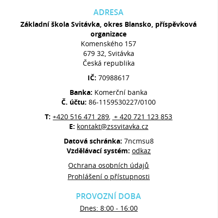
ADRESA
Základní škola Svitávka, okres Blansko, příspěvková
organizace
Komenského 157
679 32, Svitávka
Česká republika
IČ:
70988617
Banka:
Komerční banka
Č. účtu:
86-1159530227/0100
T:
+420 516 471 289
+ 420 721 123 853
,
E:
kontakt@zssvitavka.cz
Datová schránka:
7ncmsu8
Vzdělávací systém:
odkaz
Ochrana osobních údajů
Prohlášení o přístupnosti
PROVOZNÍ DOBA
Dnes: 8:00 - 16:00