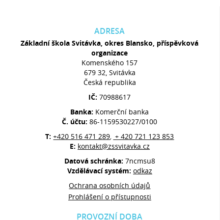
ADRESA
Základní škola Svitávka, okres Blansko, příspěvková
organizace
Komenského 157
679 32, Svitávka
Česká republika
IČ:
70988617
Banka:
Komerční banka
Č. účtu:
86-1159530227/0100
T:
+420 516 471 289
+ 420 721 123 853
,
E:
kontakt@zssvitavka.cz
Datová schránka:
7ncmsu8
Vzdělávací systém:
odkaz
Ochrana osobních údajů
Prohlášení o přístupnosti
PROVOZNÍ DOBA