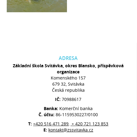
ADRESA
Základní škola Svitávka, okres Blansko, příspěvková
organizace
Komenského 157
679 32, Svitávka
Česká republika
IČ:
70988617
Banka:
Komerční banka
Č. účtu:
86-1159530227/0100
T:
+420 516 471 289
+ 420 721 123 853
,
E:
kontakt@zssvitavka.cz