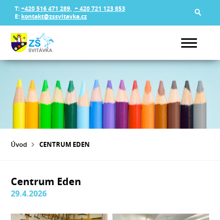
T:
+420 516 471 289
,
+ 420 721 123 853
E:
kontakt@zssvitavka.cz
Úvod
CENTRUM EDEN
Centrum Eden
29.4.2026