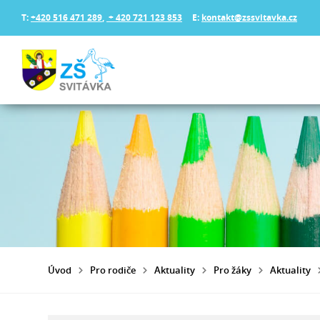
T:
+420 516 471 289
,
+ 420 721 123 853
E:
kontakt@zssvitavka.cz
Úvod
Pro rodiče
Aktuality
Pro žáky
Aktuality