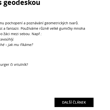
s geodeskou
šímu pochopení a poznávání geometrických tvarů.
st a fantazii. Používáme různě velké gumičky mnoha
bo žáci mezi sebou. Např.:
ravoúhlý.
uhé – jak mu říkáme?
rger či vrtulník?
DALŠÍ
ČLÁNEK