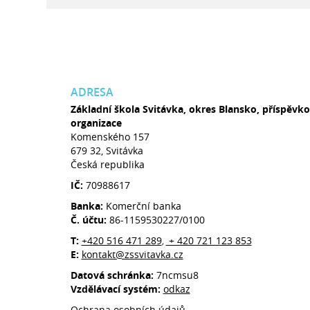
ADRESA
Základní škola Svitávka, okres Blansko, příspěvk
organizace
Komenského 157
679 32, Svitávka
Česká republika
IČ:
70988617
Banka:
Komerční banka
Č. účtu:
86-1159530227/0100
T:
+420 516 471 289
+ 420 721 123 853
,
E:
kontakt@zssvitavka.cz
Datová schránka:
7ncmsu8
Vzdělávací systém:
odkaz
Ochrana osobních údajů