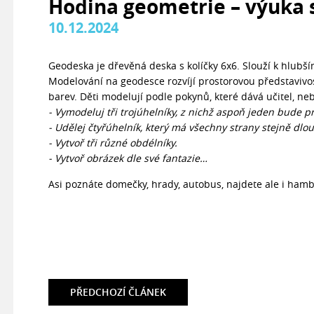
Hodina geometrie – výuka 
10.12.2024
Geodeska je dřevěná deska s kolíčky 6x6. Slouží k hlub
Modelování na geodesce rozvíjí prostorovou představivo
barev. Děti modelují podle pokynů, které dává učitel, ne
- Vymodeluj tři trojúhelníky, z nichž aspoň jeden bude p
- Udělej čtyřúhelník, který má všechny strany stejně dlo
- Vytvoř tři různé obdélníky.
- Vytvoř obrázek dle své fantazie…
Asi poznáte domečky, hrady, autobus, najdete ale i hambu
PŘEDCHOZÍ
ČLÁNEK