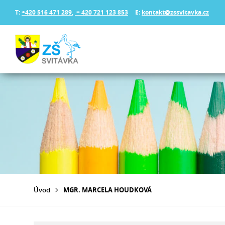
T:
+420 516 471 289
,
+ 420 721 123 853
E:
kontakt@zssvitavka.cz
Úvod
MGR. MARCELA HOUDKOVÁ