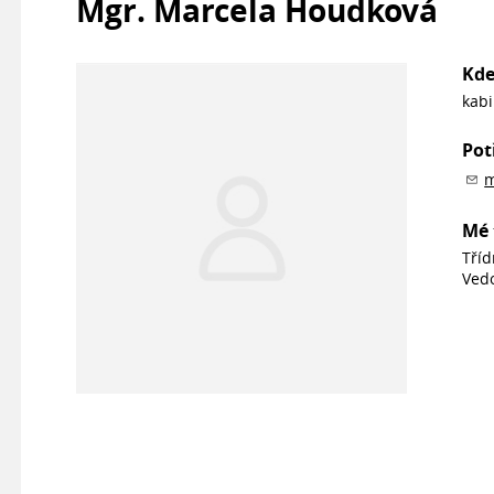
Mgr. Marcela Houdková
Kde
kabi
Pot
m
Mé 
Tříd
Ved