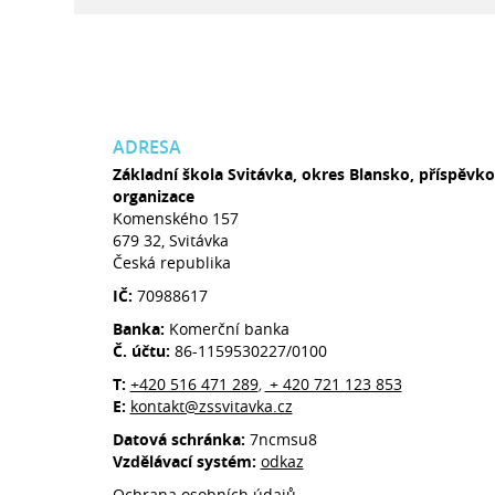
ADRESA
Základní škola Svitávka, okres Blansko, příspěvk
organizace
Komenského 157
679 32, Svitávka
Česká republika
IČ:
70988617
Banka:
Komerční banka
Č. účtu:
86-1159530227/0100
T:
+420 516 471 289
+ 420 721 123 853
,
E:
kontakt@zssvitavka.cz
Datová schránka:
7ncmsu8
Vzdělávací systém:
odkaz
Ochrana osobních údajů