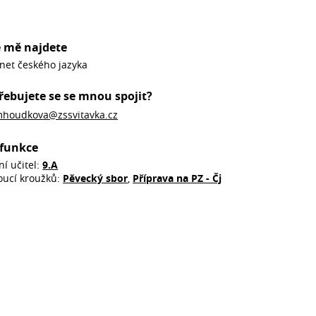
 mě najdete
net českého jazyka
řebujete se se mnou spojit?
houdkova@zssvitavka.cz
funkce
ní učitel:
9.A
oucí kroužků:
Pěvecký sbor
,
Příprava na PZ - Čj