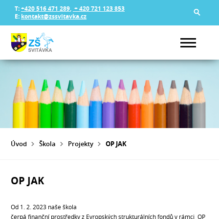
T:
+420 516 471 289
,
+ 420 721 123 853
E:
kontakt@zssvitavka.cz
Úvod
Škola
Projekty
OP JAK
OP JAK
Od 1. 2. 2023 naše škola
čerpá finanční prostředky z Evropských strukturálních fondů v rámci OP