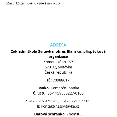
účastníků zájmového vzdělávání v ŠD
ADRESA
Základní škola Svitávka, okres Blansko, příspěvková
organizace
Komenského 157
679 32, Svitávka
Česká republika
IČ:
70988617
Banka:
Komerční banka
Č. účtu:
86-1159530227/0100
T:
+420 516 471 289
+ 420 721 123 853
,
E:
kontakt@zssvitavka.cz
Datová schránka:
7ncmsu8