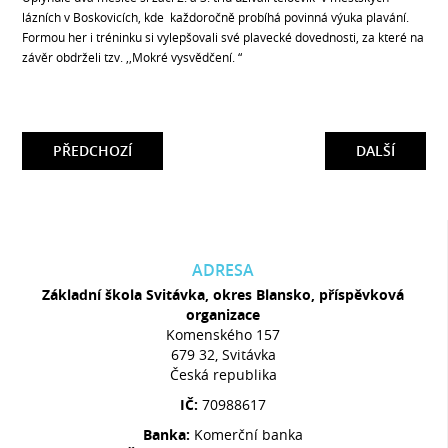
lázních v Boskovicích, kde každoročně probíhá povinná výuka plavání.
Formou her i tréninku si vylepšovali své plavecké dovednosti, za které na
závěr obdrželi tzv. ,,Mokré vysvědčení. “
PŘEDCHOZÍ
DALŠÍ
ADRESA
Základní škola Svitávka, okres Blansko, příspěvková
organizace
Komenského 157
679 32, Svitávka
Česká republika
IČ:
70988617
Banka:
Komerční banka