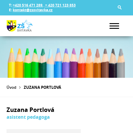
T:
+420 516 471 289
,
+ 420 721 123 853
E:
kontakt@zssvitavka.cz
Úvod
ZUZANA PORTLOVÁ
Zuzana Portlová
asistent pedagoga