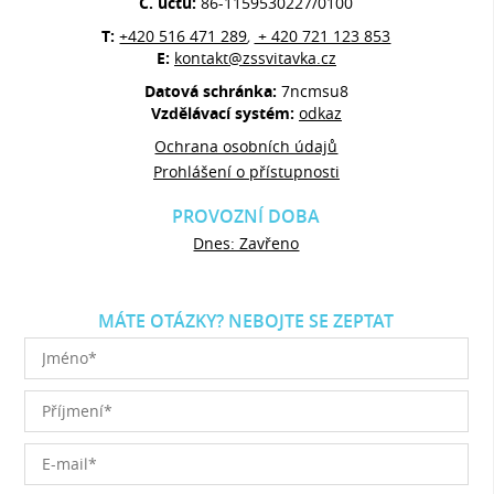
Č. účtu:
86-1159530227/0100
T:
+420 516 471 289
+ 420 721 123 853
,
E:
kontakt@zssvitavka.cz
Datová schránka:
7ncmsu8
Vzdělávací systém:
odkaz
Ochrana osobních údajů
Prohlášení o přístupnosti
PROVOZNÍ DOBA
Dnes: Zavřeno
MÁTE OTÁZKY? NEBOJTE SE ZEPTAT