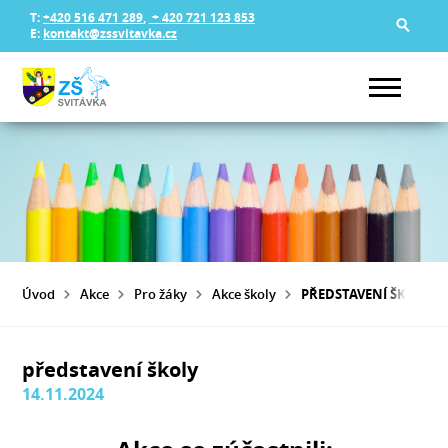
T:
+420 516 471 289
,
+ 420 721 123 853
E:
kontakt@zssvitavka.cz
Úvod
Akce
Pro žáky
Akce školy
PŘEDSTAVENÍ ŠKOLY
představení školy
14.11.2024