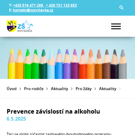
T:
+420 516 471 289
,
+ 420 721 123 853
E:
kontakt@zssvitavka.cz
Úvod
Pro rodiče
Aktuality
Pro žáky
Aktuality
PREV
Prevence závislostí na alkoholu
6.5.2025
Žáci se mohli zúčastnit zajímavého dvouhodinového programu