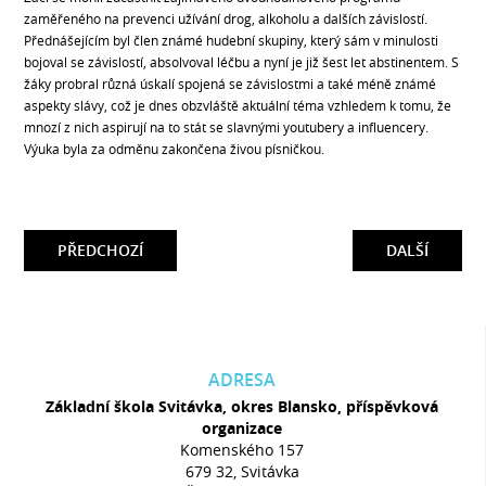
zaměřeného na prevenci užívání drog, alkoholu a dalších závislostí.
Přednášejícím byl člen známé hudební skupiny, který sám v minulosti
bojoval se závislostí, absolvoval léčbu a nyní je již šest let abstinentem. S
žáky probral různá úskalí spojená se závislostmi a také méně známé
aspekty slávy, což je dnes obzvláště aktuální téma vzhledem k tomu, že
mnozí z nich aspirují na to stát se slavnými youtubery a influencery.
Výuka byla za odměnu zakončena živou písničkou.
PŘEDCHOZÍ
DALŠÍ
ADRESA
Základní škola Svitávka, okres Blansko, příspěvková
organizace
Komenského 157
679 32, Svitávka