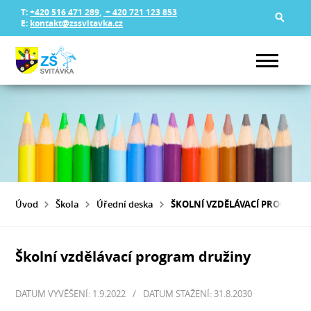
T:
+420 516 471 289
,
+ 420 721 123 853
E:
kontakt@zssvitavka.cz
Úvod
Škola
Úřední deska
ŠKOLNÍ VZDĚLÁVACÍ PROGRAM
Školní vzdělávací program družiny
DATUM VYVĚŠENÍ: 1.9.2022
/
DATUM STAŽENÍ: 31.8.2030