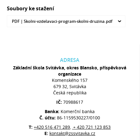
Soubory ke stažení
PDF |
Skolni-vzdelavaci-program-skolni-druzina.pdf
ADRESA
Základní škola Svitávka, okres Blansko, příspěvková
organizace
Komenského 157
679 32, Svitávka
Česká republika
IČ:
70988617
Banka:
Komerční banka
Č. účtu:
86-1159530227/0100
T:
+420 516 471 289
+ 420 721 123 853
,
E:
kontakt@zssvitavka.cz