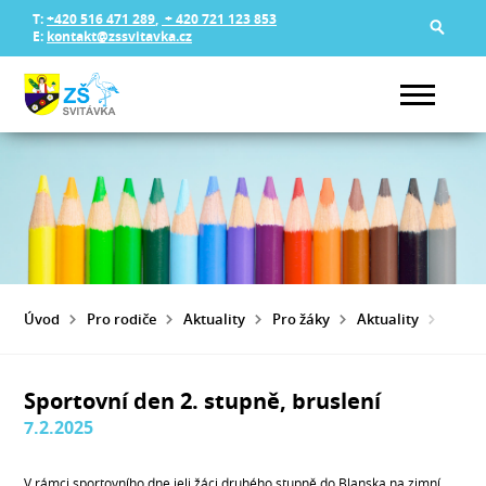
T:
+420 516 471 289
,
+ 420 721 123 853
E:
kontakt@zssvitavka.cz
Úvod
Pro rodiče
Aktuality
Pro žáky
Aktuality
SPOR
Sportovní den 2. stupně, bruslení
7.2.2025
V rámci sportovního dne jeli žáci druhého stupně do Blanska na zimní