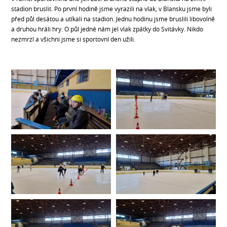
stadion bruslit. Po první hodině jsme vyrazili na vlak, v Blansku jsme byli
před půl desátou a utíkali na stadion. Jednu hodinu jsme bruslili libovolně
a druhou hráli hry. O půl jedné nám jel vlak zpátky do Svitávky. Nikdo
nezmrzl a všichni jsme si sportovní den užili.