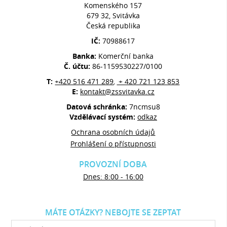
Komenského 157
679 32, Svitávka
Česká republika
IČ:
70988617
Banka:
Komerční banka
Č. účtu:
86-1159530227/0100
T:
+420 516 471 289
+ 420 721 123 853
,
E:
kontakt@zssvitavka.cz
Datová schránka:
7ncmsu8
Vzdělávací systém:
odkaz
Ochrana osobních údajů
Prohlášení o přístupnosti
PROVOZNÍ DOBA
Dnes: 8:00 - 16:00
MÁTE OTÁZKY? NEBOJTE SE ZEPTAT