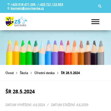
T:
+420 516 471 289
,
+ 420 721 123 853
E:
kontakt@zssvitavka.cz
Úvod
Škola
Úřední deska
ŠR 28.5.2024
ŠR 28.5.2024
DATUM VYVĚŠENÍ: 4.6.2024
/
DATUM STAŽENÍ: 4.6.2039