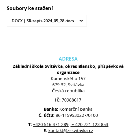
Soubory ke stažení
DOCX |
SR-zapis-2024_05_28.docx
ADRESA
Základní škola Svitávka, okres Blansko, příspěvková
organizace
Komenského 157
679 32, Svitávka
Česká republika
IČ:
70988617
Banka:
Komerční banka
Č. účtu:
86-1159530227/0100
T:
+420 516 471 289
+ 420 721 123 853
,
E:
kontakt@zssvitavka.cz