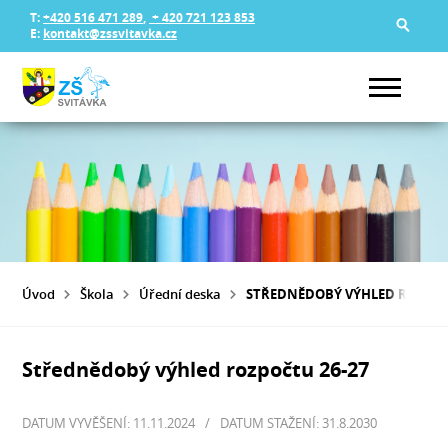
T:
+420 516 471 289
,
+ 420 721 123 853
E:
kontakt@zssvitavka.cz
Úvod
Škola
Úřední deska
STŘEDNĚDOBÝ VÝHLED ROZPOČ
Střednědobý výhled rozpočtu 26-27
DATUM VYVĚŠENÍ: 11.11.2024
/
DATUM STAŽENÍ: 31.8.2030