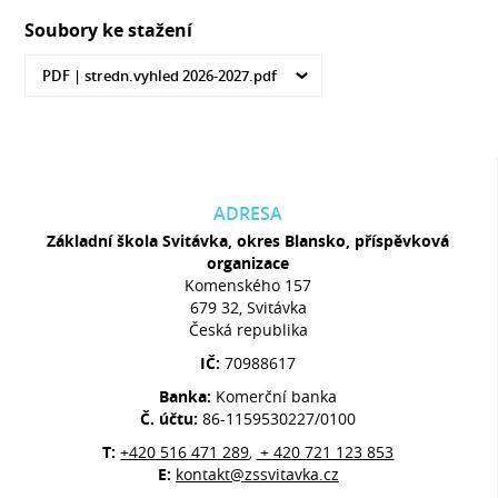
Soubory ke stažení
PDF |
stredn.vyhled 2026-2027.pdf
ADRESA
Základní škola Svitávka, okres Blansko, příspěvková
organizace
Komenského 157
679 32, Svitávka
Česká republika
IČ:
70988617
Banka:
Komerční banka
Č. účtu:
86-1159530227/0100
T:
+420 516 471 289
+ 420 721 123 853
,
E:
kontakt@zssvitavka.cz