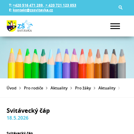
T:
+420 516 471 289
,
+ 420 721 123 853
E:
kontakt@zssvitavka.cz
Úvod
Pro rodiče
Aktuality
Pro žáky
Aktuality
SVITÁ
Svitávecký čáp
18.5.2026
Svitávecký čáp