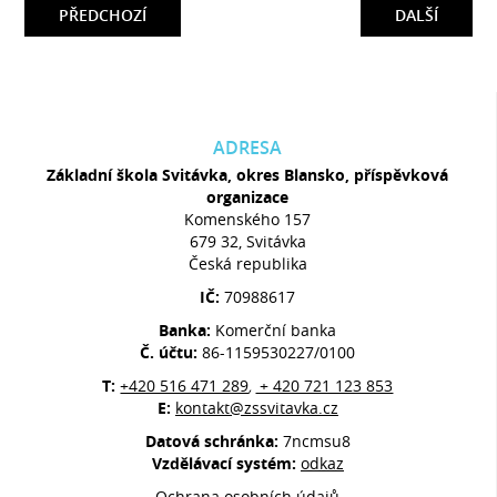
PŘEDCHOZÍ
DALŠÍ
ADRESA
Základní škola Svitávka, okres Blansko, příspěvková
organizace
Komenského 157
679 32, Svitávka
Česká republika
IČ:
70988617
Banka:
Komerční banka
Č. účtu:
86-1159530227/0100
T:
+420 516 471 289
+ 420 721 123 853
,
E:
kontakt@zssvitavka.cz
Datová schránka:
7ncmsu8
Vzdělávací systém:
odkaz
Ochrana osobních údajů