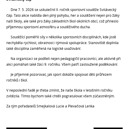
Dne 7. 5. 2026 se uskutečnil II. ročník sportovní soutěže Svitávecký
čáp. Tato akce nabídla den plný pohybu, her a soutěžení nejen pro žáky
naší školy, ale také pro žáky základních škol okolních obcí, což přineslo
příjemnou sportovní atmosféru a soutěživého ducha.
Soutěžící poměřili síly v několika sportovních disciplínách, kde jistě
nechyběla rychlost, obratnost i týmová spolupráce. Stanoviště doplnila
také disciplína zaměřená na logické uvažování.
Na organizaci se podíleli nejen pedagogičtí pracovníci, ale aktivně při
akci pomáhali také žáci 9. ročníku. Všem patří zasloužené poděkování.
Je příjemné pozorovat, jak sport dokáže spojovat děti průřezem
ročníků i škol.
V neposlední řadě je třeba zmínit, že naše škola v letošním ročníku
zvítězila. Tímto bychom také chtěli pogratulovat všem zúčastněným.
Za tým pořadatelů Smejkalová Lucie a Plevačová Lenka