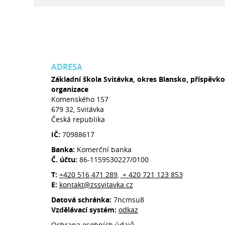
ADRESA
Základní škola Svitávka, okres Blansko, příspěvk
organizace
Komenského 157
679 32, Svitávka
Česká republika
IČ:
70988617
Banka:
Komerční banka
Č. účtu:
86-1159530227/0100
T:
+420 516 471 289
+ 420 721 123 853
,
E:
kontakt@zssvitavka.cz
Datová schránka:
7ncmsu8
Vzdělávací systém:
odkaz
Ochrana osobních údajů