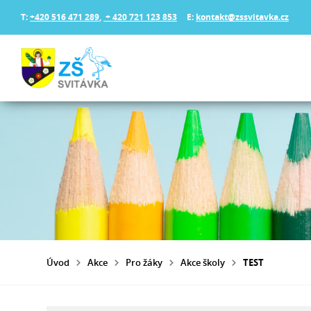
T:
+420 516 471 289
,
+ 420 721 123 853
E:
kontakt@zssvitavka.cz
Úvod
Akce
Pro žáky
Akce školy
TEST