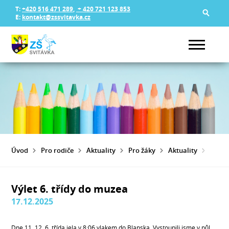
T:
+420 516 471 289
,
+ 420 721 123 853
E:
kontakt@zssvitavka.cz
Úvod
Pro rodiče
Aktuality
Pro žáky
Aktuality
VÝLET
Výlet 6. třídy do muzea
17.12.2025
Dne 11. 12. 6. třída jela v 8:06 vlakem do Blanska. Vystoupili jsme v půl