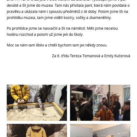
deváté a šli jsme do muzea. Tam nás přivítala paní, která nám povídala o
pravěku a ukázala nám i spoustu předmětů z té doby. Potom jsme šli na
prohlídku muzea, tam jsme viděli kostry, sošky a zkameněliny.
Po prohlídce jsme se nasvačili a šli na náměstí. Měli jsme necelou
hodinu rozchod a potom už jsme jeli do školy.
Moc se nám tam líbilo a chtěli bychom tam jet někdy znovu.
Za 6. třídu Tereza Tomanová a Emily Kučerová