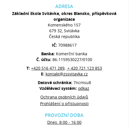
ADRESA
Základní škola Svitávka, okres Blansko, příspěvková
organizace
Komenského 157
679 32, Svitávka
Česká republika
IČ:
70988617
Banka:
Komerční banka
Č. účtu:
86-1159530227/0100
T:
+420 516 471 289
+ 420 721 123 853
,
E:
kontakt@zssvitavka.cz
Datová schránka:
7ncmsu8
Vzdělávací systém:
odkaz
Ochrana osobních údajů
Prohlášení o přístupnosti
PROVOZNÍ DOBA
Dnes: 8:00 - 16:00