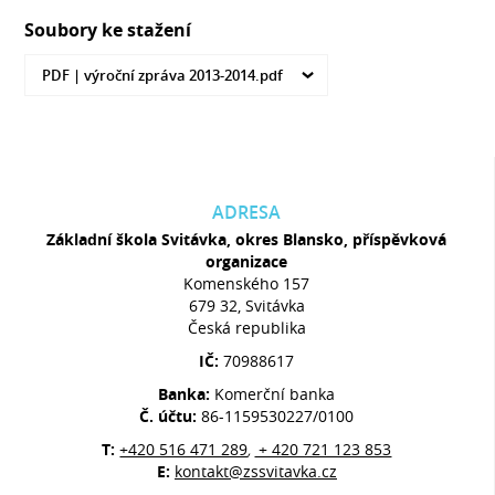
Soubory ke stažení
PDF |
výroční zpráva 2013-2014.pdf
ADRESA
Základní škola Svitávka, okres Blansko, příspěvková
organizace
Komenského 157
679 32, Svitávka
Česká republika
IČ:
70988617
Banka:
Komerční banka
Č. účtu:
86-1159530227/0100
T:
+420 516 471 289
+ 420 721 123 853
,
E:
kontakt@zssvitavka.cz