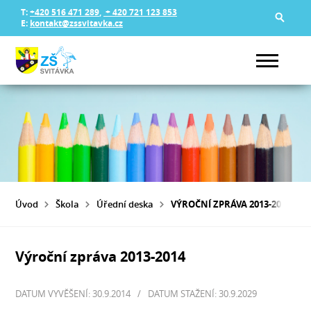
T:
+420 516 471 289
,
+ 420 721 123 853
E:
kontakt@zssvitavka.cz
Úvod
Škola
Úřední deska
VÝROČNÍ ZPRÁVA 2013-2014
Výroční zpráva 2013-2014
DATUM VYVĚŠENÍ: 30.9.2014
/
DATUM STAŽENÍ: 30.9.2029