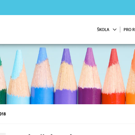
ŠKOLA
PRO R
018