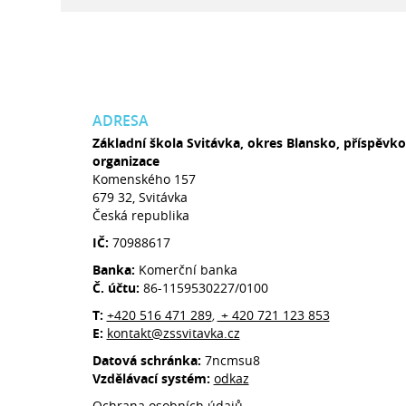
ADRESA
Základní škola Svitávka, okres Blansko, příspěvk
organizace
Komenského 157
679 32, Svitávka
Česká republika
IČ:
70988617
Banka:
Komerční banka
Č. účtu:
86-1159530227/0100
T:
+420 516 471 289
+ 420 721 123 853
,
E:
kontakt@zssvitavka.cz
Datová schránka:
7ncmsu8
Vzdělávací systém:
odkaz
Ochrana osobních údajů