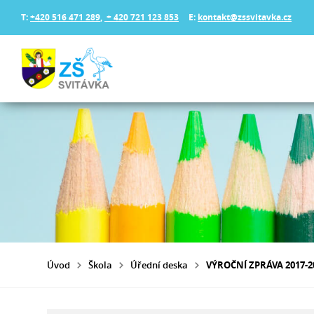
T:
+420 516 471 289
,
+ 420 721 123 853
E:
kontakt@zssvitavka.cz
Úvod
Škola
Úřední deska
VÝROČNÍ ZPRÁVA 2017-2