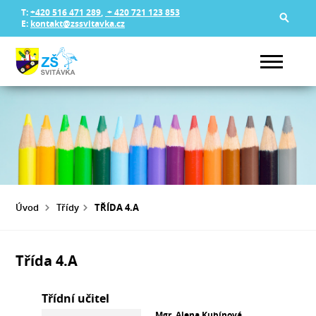
T:
+420 516 471 289
,
+ 420 721 123 853
E:
kontakt@zssvitavka.cz
Úvod
Třídy
TŘÍDA 4.A
Třída 4.A
Třídní učitel
Mgr. Alena Kubínová