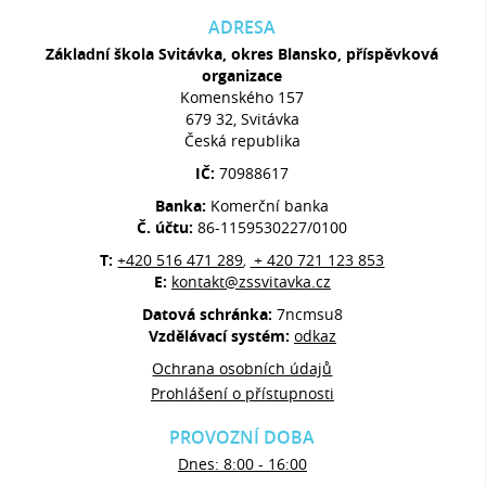
ADRESA
Základní škola Svitávka, okres Blansko, příspěvková
organizace
Komenského 157
679 32, Svitávka
Česká republika
IČ:
70988617
Banka:
Komerční banka
Č. účtu:
86-1159530227/0100
T:
+420 516 471 289
+ 420 721 123 853
,
E:
kontakt@zssvitavka.cz
Datová schránka:
7ncmsu8
Vzdělávací systém:
odkaz
Ochrana osobních údajů
Prohlášení o přístupnosti
PROVOZNÍ DOBA
Dnes: 8:00 - 16:00