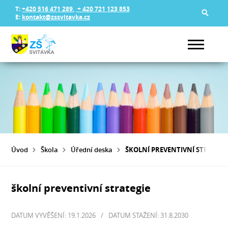
T:
+420 516 471 289
,
+ 420 721 123 853
E:
kontakt@zssvitavka.cz
Úvod
Škola
Úřední deska
ŠKOLNÍ PREVENTIVNÍ STRATEGI
školní preventivní strategie
DATUM VYVĚŠENÍ: 19.1.2026
/
DATUM STAŽENÍ: 31.8.2030