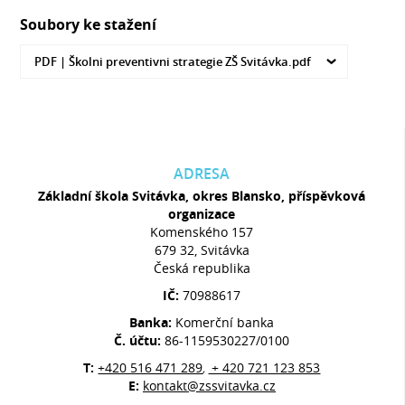
Soubory ke stažení
PDF |
Školni preventivni strategie ZŠ Svitávka.pdf
ADRESA
Základní škola Svitávka, okres Blansko, příspěvková
organizace
Komenského 157
679 32, Svitávka
Česká republika
IČ:
70988617
Banka:
Komerční banka
Č. účtu:
86-1159530227/0100
T:
+420 516 471 289
+ 420 721 123 853
,
E:
kontakt@zssvitavka.cz